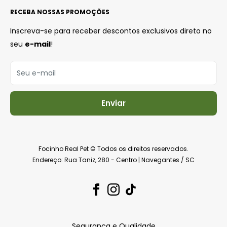
Compra Segura
RECEBA NOSSAS PROMOÇÕES
Trocas e Devoluções
Política de Entrega
Inscreva-se para receber descontos exclusivos direto no
Política de Reembolso
seu
e-mail
!
Política de Privacidade
Seu e-mail
Enviar
Focinho Real Pet © Todos os direitos reservados.
Endereço: Rua Taniz, 280 - Centro | Navegantes / SC
Segurança e Qualidade